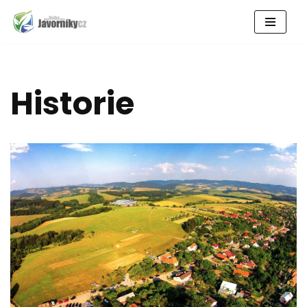
Přeskočit
na
obsah
Historie