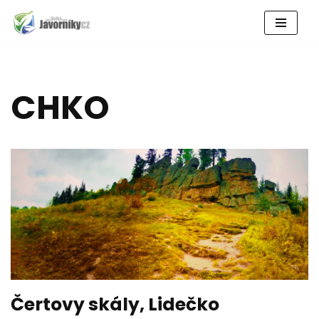
Přeskočit
na
obsah
CHKO
Čertovy skály, Lidečko