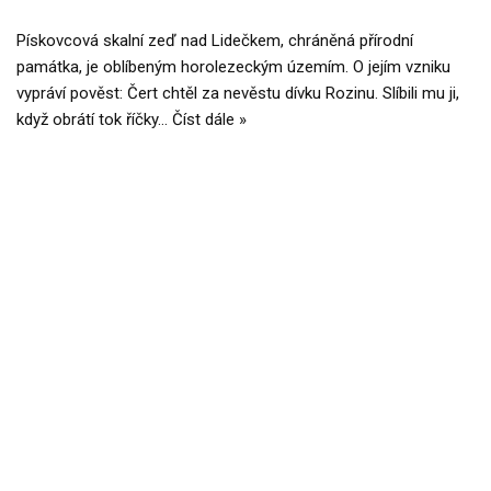
Pískovcová skalní zeď nad Lidečkem, chráněná přírodní
památka, je oblíbeným horolezeckým územím. O jejím vzniku
vypráví pověst: Čert chtěl za nevěstu dívku Rozinu. Slíbili mu ji,
když obrátí tok říčky…
Číst dále »