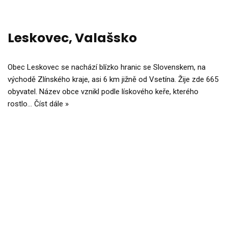
Leskovec, Valašsko
Obec Leskovec se nachází blízko hranic se Slovenskem, na
východě Zlínského kraje, asi 6 km jižně od Vsetína. Žije zde 665
obyvatel. Název obce vznikl podle lískového keře, kterého
rostlo…
Číst dále »
Neve
| Běží na
WordPress