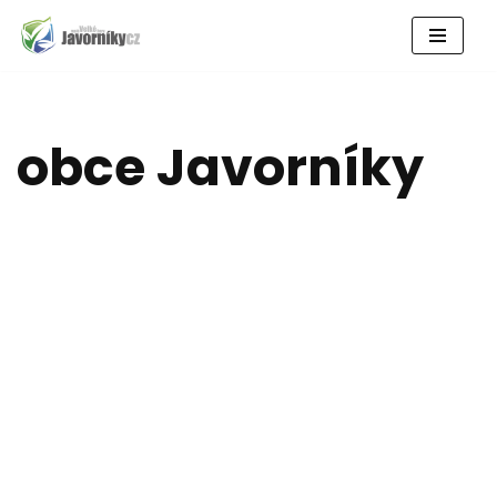
Přeskočit
na
obsah
obce Javorníky