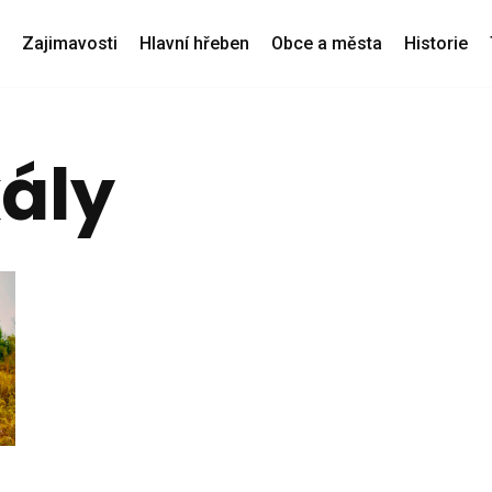
Zajimavosti
Hlavní hřeben
Obce a města
Historie
kály