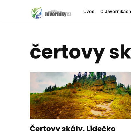
Úvod
O Javorníkách
Přeskočit
na
obsah
čertovy s
Čertovy skály, Lidečko